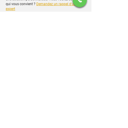
qui vous convient ?
Demandez un rappel d'un
expert
Planifiez votre installation.
Une fois que nous avons défini la solution de
sécurité idéal pour vous et votre famille, planifiez
votre installation. Il est possible de faire
l'installation par vous-m
ême ou par un
professionnel.
Asseyez-vous et détendez-vous
Que ce soit à la maison ou à l'extérieur, vous pouvez
être assuré que votre maison est protégée et
accessible via l'application mobile.
CONTRÔLEZ DE