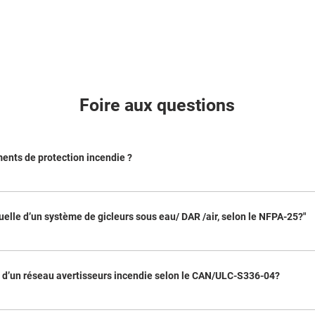
Foire aux questions
ents de protection incendie ?
préventif de vos équipements incendie assure non seulement leur bon fonctionnement, ma
tie contre les pertes financières qui peuvent s’avérer importantes lors d’une défailla
elle d’un système de gicleurs sous eau/ DAR /air, selon le NFPA-25?"
ts, contribuez à préserver votre investissement et protégez-vous contre les frais de r
qui pourraient empêcher la mise en marche adéquate de votre système ou signaler le
 sur le système (lecture des manomètres raccords pompiers, plaque hydraulique, etc.)
de la cloche hydraulique, du drain principal, pompe de surpression Test des pressions 
e d’un réseau avertisseurs incendie selon le CAN/ULC-S336-04?
enchement du système / réception de l’alarme Essai des commutateurs d’alarme vanne
ur), du niveau d’eau d’amorçage (systèmes sous air) Vidange des points bas (système 
le/annonciateur et de toutes les composantes reliés à votre panneau incendie (statio