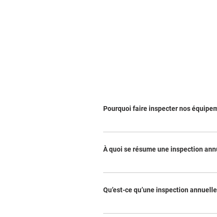
Pourquoi faire inspecter nos équipem
Pour la tranquillité d’esprit ! L’entretien 
propriétaires et/ou gestionnaires, une garan
À quoi se résume une inspection annu
est essentiel à la viabilité de vos équipemen
votre système a des anomalies importantes 
Plusieurs points de vérifications visuelles
des vannes de contrôle, vannes réductrices, 
Qu’est-ce qu’une inspection annuell
haute/basse pressions Test de délai de décl
du dispositif d’ouverture rapide (accélérate
C’est la mise à l’essai du panneau de contrô