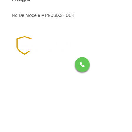
No De Modèle # PROSIXSHOCK
1-888-8SECURE
RBQ:
8102-2105-22
Politiques de Confidentialité
|
Modalités d'utilisation
2025 © Groupe Secure - Systèmes d'alarme, caméra,
incendie, contrôle d'accès, maison intelligente, téléphonie
IP